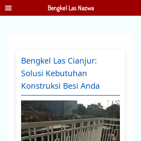
Lewati
Bengkel Las Nazwa
ke
konten
Bengkel Las Cianjur:
Solusi Kebutuhan
Konstruksi Besi Anda