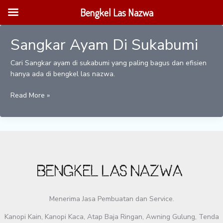
Lewati
Bengkel Las Nazwa
ke
konten
Sangkar Ayam Di Sukabumi
Cari Sangkar ayam di sukabumi yang paling bagus dan efisien
hanya ada di bengkel las nazwa.
Sangkar
Read More »
Ayam
Di
Sukabumi
Menerima Jasa Pembuatan dan Service.
Kanopi Kain, Kanopi Kaca, Atap Baja Ringan, Awning Gulung, Tenda